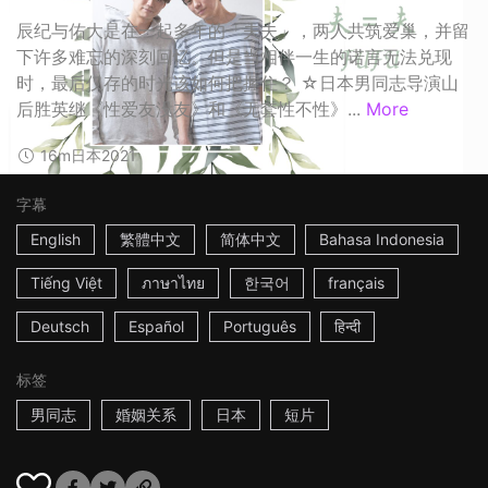
辰纪与佑大是在一起多年的「夫夫」，两人共筑爱巢，并留
下许多难忘的深刻回忆。但是当相伴一生的诺言无法兑现
时，最后仅存的时光该如何把握住？ ☆日本男同志导演山
后胜英继《性爱友没友》和《无套性不性》...
More
16m
日本
2021
字幕
English
繁體中文
简体中文
Bahasa Indonesia
Tiếng Việt
ภาษาไทย
한국어
français
Deutsch
Español
Português
हिन्दी
标签
男同志
婚姻关系
日本
短片