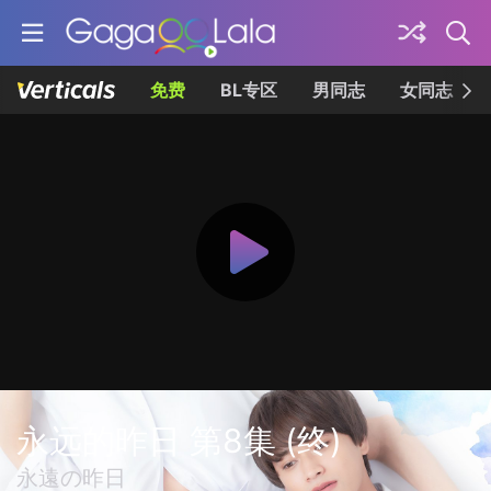
免费
BL专区
男同志
女同志
永远的昨日 第8集 (终)
永遠の昨日