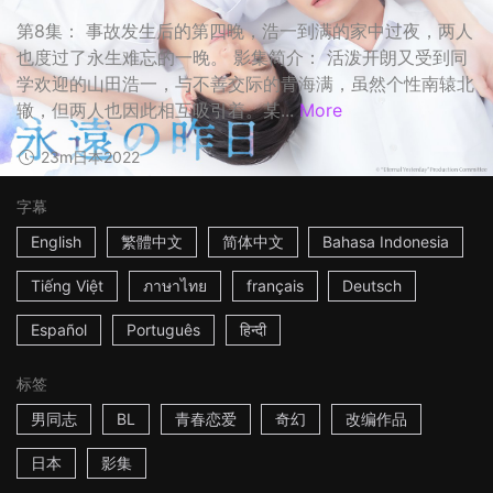
第8集： 事故发生后的第四晚，浩一到满的家中过夜，两人
也度过了永生难忘的一晚。 影集简介： 活泼开朗又受到同
学欢迎的山田浩一，与不善交际的青海满，虽然个性南辕北
辙，但两人也因此相互吸引着。某...
More
23m
日本
2022
字幕
English
繁體中文
简体中文
Bahasa Indonesia
Tiếng Việt
ภาษาไทย
français
Deutsch
Español
Português
हिन्दी
标签
男同志
BL
青春恋爱
奇幻
改编作品
日本
影集