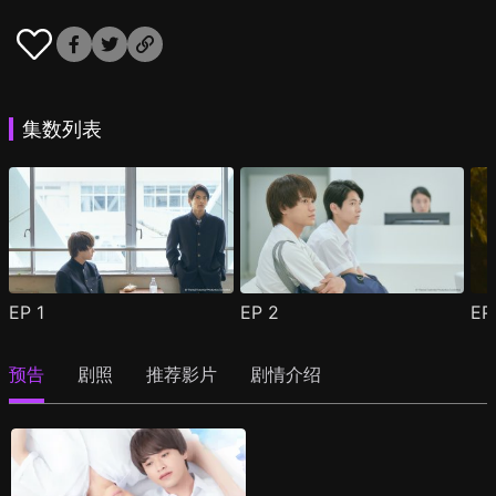
集数列表
EP
1
EP
2
E
预告
剧照
推荐影片
剧情介绍