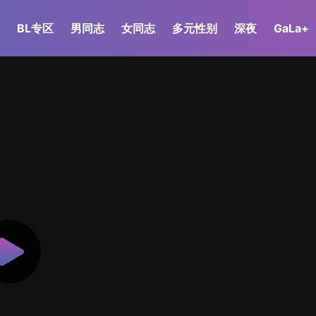
BL专区
男同志
女同志
多元性别
深夜
GaLa+