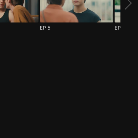
EP
5
EP
6