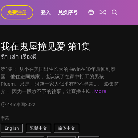
免费注册
登入
兑换序号
我在鬼屋撞见爱 第1集
รัก เล่า เรื่องผี
第1集： 从小在美国出生长大的Kevin在10年后回到泰
国，他住进阿姨家，也认识了在家中打工的男孩
Pluem。只是，阿姨一家人似乎有些不寻常…。 影集简
介： 因为一段放不下的往事，让直播主K...
More
44m
泰国
2022
字幕
English
繁體中文
简体中文