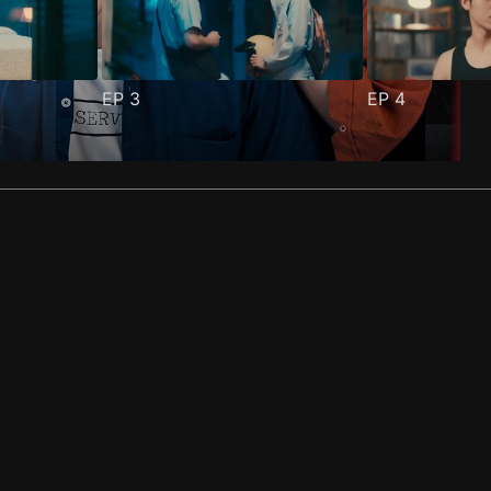
EP
3
EP
4