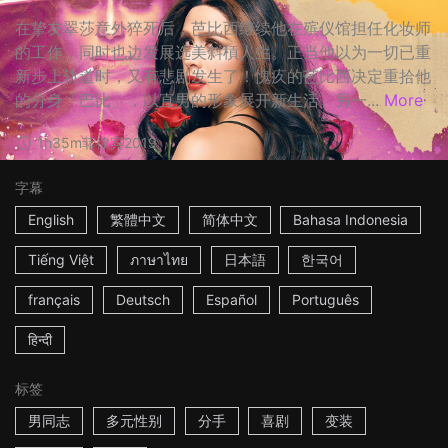
在挚友翠莎意外猝死后，芭比西继续他在殡仪馆担任化妆师
的工作，同时也边发展选美斜槓人生。正当他以为一切已重
新步上轨道时，又有悲剧发生了！愧疚的芭比西决定重拾他
的分身「巴比」，以直男的形象展开新生活。另一...
More
1h35m
菲律宾
2019
字幕
English
繁體中文
简体中文
Bahasa Indonesia
Tiếng Việt
ภาษาไทย
日本語
한국어
français
Deutsch
Español
Português
हिन्दी
标签
男同志
多元性别
分手
喜剧
变装