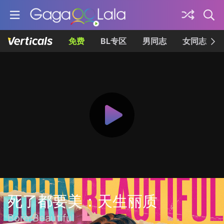
免费
BL专区
男同志
女同志
死了都要美：天生丽质
Born Beautiful