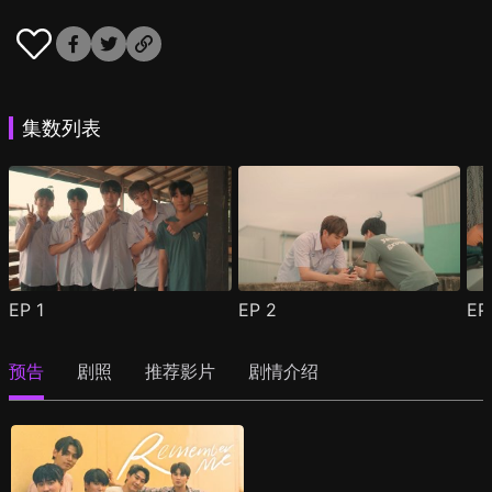
集数列表
EP
1
EP
2
E
预告
剧照
推荐影片
剧情介绍