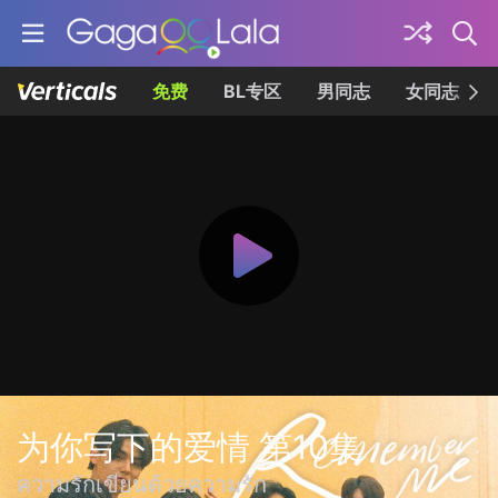
免费
BL专区
男同志
女同志
为你写下的爱情 第10集
ความรักเขียนด้วยความรัก