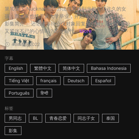
第10集： Nucknan想尽办法总算找到当初失联许久的女
孩；而大家也终于从大学毕业，开始准备迎接新的人生。
影集简介： 还记得等待心仪对象回复讯息时，那份既期盼
又紧张不已的心情吗？即使时代...
More
43m
泰国
2022
字幕
English
繁體中文
简体中文
Bahasa Indonesia
Tiếng Việt
français
Deutsch
Español
Português
हिन्दी
标签
男同志
BL
青春恋爱
同志子女
泰国
影集