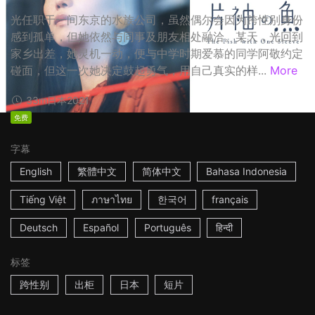
光任职于一间东京的水族公司，虽然偶尔会因为跨性别身份
感到孤单，但她依然与同事及朋友相处融洽。某天，光回到
家乡出差，她灵机一动，便与中学时期爱慕的同学阿敬约定
碰面，但这一次她决定鼓起勇气，用自己真实的样...
More
33m
日本
2021
免费
字幕
English
繁體中文
简体中文
Bahasa Indonesia
Tiếng Việt
ภาษาไทย
한국어
français
Deutsch
Español
Português
हिन्दी
标签
跨性别
出柜
日本
短片