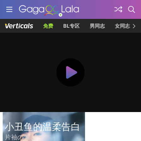
免费
BL专区
男同志
女同志
小丑鱼的温柔告白
片袖の魚