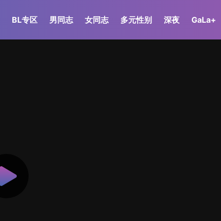
BL专区
男同志
女同志
多元性别
深夜
GaLa+