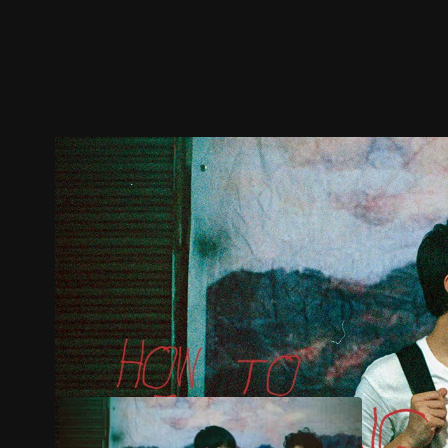
预告
剧照
推荐影片
剧情介绍