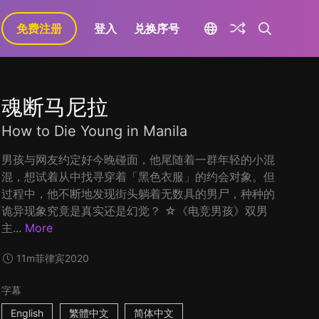
免费注册
登入
兑换序号
魂断马尼拉
How to Die Young in Manila
男孩与网友约定好今晚碰面，他尾随着一群年轻的小混
混，想试着从中找寻穿着「黑色衣服」的约会对象。但
过程中，他不断地发现街头躺着无数具的男尸，种种的
诡异现象究竟是真实还是幻觉？ ☆《电竞男孩》双男
主...
More
11m
菲律宾
2020
字幕
English
繁體中文
简体中文