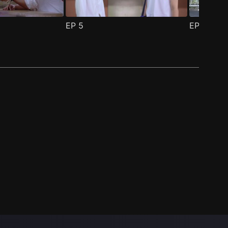
EP
5
EP
6