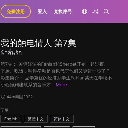
免费注册
登入
兑换序号
我的触电情人 第7集
ฟ้าลั่นรัก
第7集： 关係好转的Fahlan和Sherbet开始一起过夜、
下厨、吃饭，种种举动是否也代表他们又更进一步了？
影集简介： 品学兼优的经济系学生Fahlan某天在学校不
小心撞到建筑系的音乐才...
More
44m
泰国
2022
字幕
English
繁體中文
简体中文