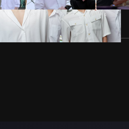
EP
3
EP
4