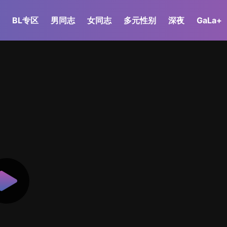
BL专区
男同志
女同志
多元性别
深夜
GaLa+