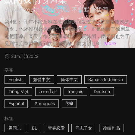
About Youth 默默的我，不默默的我們
第4集： 叶广不经意地在徐启章房间发现了一把非常眼熟的
雨伞，他还没想起原来那个下雨的晚上，正是他给了徐启章
这把雨伞。某天，徐启章邀请叶广一同练团，团员们也终于
见到徐启章时常提到的那位男孩。而为了让R...
More
23m
台湾
2022
字幕
English
繁體中文
简体中文
Bahasa Indonesia
Tiếng Việt
ภาษาไทย
français
Deutsch
Español
Português
हिन्दी
标签
男同志
BL
青春恋爱
同志子女
改编作品