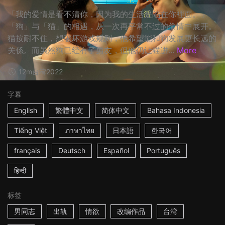
「我的爱情是看不清你，因为我的生活是陷在你裡面。」
「狗」与「猫」的相遇，从一次再平常不过的偷情中展开。
猫按耐不住，想破坏游戏规则，他希望能和狗发展更长远的
关係。而虽然狗已经有了男友，但他仍让猫进...
More
12m
台湾
2022
字幕
English
繁體中文
简体中文
Bahasa Indonesia
Tiếng Việt
ภาษาไทย
日本語
한국어
français
Deutsch
Español
Português
हिन्दी
标签
男同志
出轨
情欲
改编作品
台湾