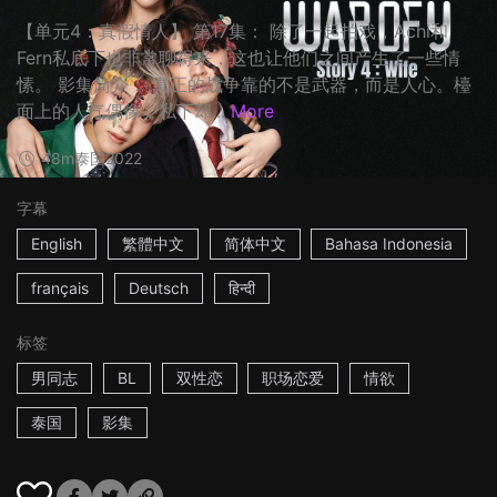
【单元4：真假情人】 第17集： 除了一起拍戏，Achi和
Fern私底下也非常聊得来，这也让他们之间产生了一些情
愫。 影集简介： 真正的战争靠的不是武器，而是人心。檯
面上的人气偶像，私下却...
More
48m
泰国
2022
字幕
English
繁體中文
简体中文
Bahasa Indonesia
français
Deutsch
हिन्दी
标签
男同志
BL
双性恋
职场恋爱
情欲
泰国
影集