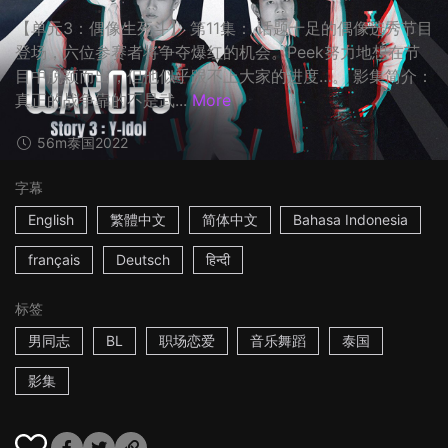
【单元3：偶像生死斗】 第11集： 话题十足的偶像选秀节目
登场，六位参赛者将争夺爆红的机会。Peek努力地想在节
目中脱颖而出，但他似乎跟不上大家的进度…。 影集简介：
真正的战争靠的不是武...
More
56m
泰国
2022
字幕
English
繁體中文
简体中文
Bahasa Indonesia
français
Deutsch
हिन्दी
标签
男同志
BL
职场恋爱
音乐舞蹈
泰国
影集