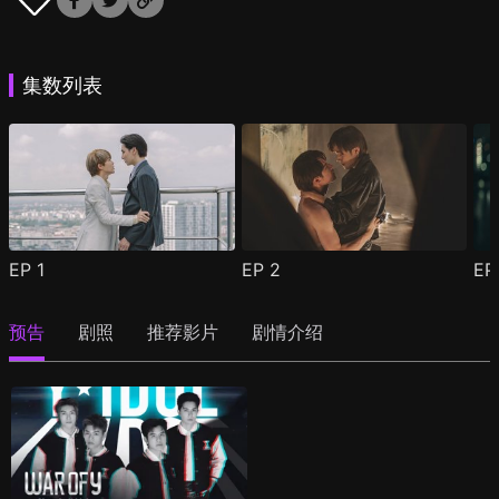
集数列表
EP
1
EP
2
E
预告
剧照
推荐影片
剧情介绍