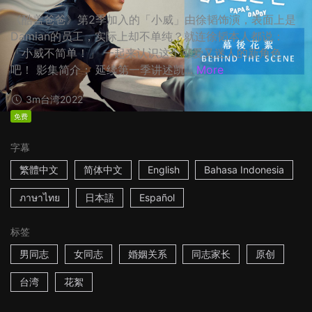
《酷盖爸爸》第2季加入的「小威」由徐韬饰演，表面上是
Damian的员工，实际上却不单纯？就连徐韬本人都说：
「小威不简单！」 一起来认识这个可爱又迷人的新角色
吧！ 影集简介： 延续第一季讲述凯...
More
3m
台湾
2022
免费
字幕
繁體中文
简体中文
English
Bahasa Indonesia
ภาษาไทย
日本語
Español
标签
男同志
女同志
婚姻关系
同志家长
原创
台湾
花絮