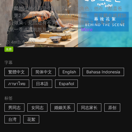
由管麟饰演的小高是个温暖又体贴的角色，他在《酷盖爸
爸》第2季中有许多和杰立的精彩对手戏。 而管麟在戏裡除
了会做菜，竟然还有不为人知的特殊技能？ 影集简介： 延
续第一季讲述凯凯与两个爸爸Dam...
More
4m
台湾
2022
免费
字幕
繁體中文
简体中文
English
Bahasa Indonesia
ภาษาไทย
日本語
Español
标签
男同志
女同志
婚姻关系
同志家长
原创
台湾
花絮