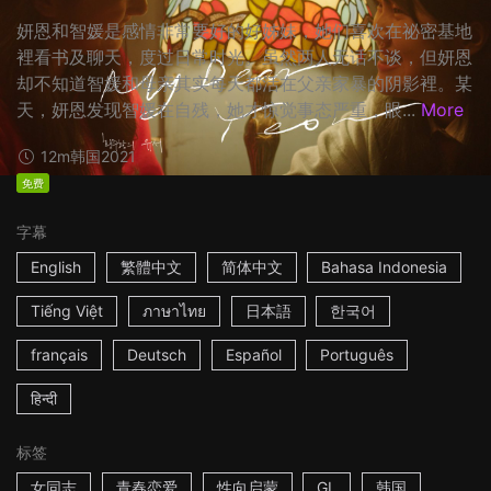
妍恩和智媛是感情非常要好的好姊妹，她们喜欢在祕密基地
裡看书及聊天，度过日常时光。虽然两人无话不谈，但妍恩
却不知道智媛和母亲其实每天都活在父亲家暴的阴影裡。某
天，妍恩发现智媛在自残，她才惊觉事态严重，眼...
More
12m
韩国
2021
免费
字幕
English
繁體中文
简体中文
Bahasa Indonesia
Tiếng Việt
ภาษาไทย
日本語
한국어
français
Deutsch
Español
Português
हिन्दी
标签
女同志
青春恋爱
性向启蒙
GL
韩国