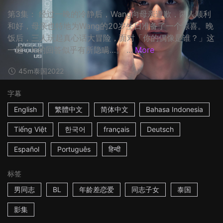
第3集： 经过一晚的冷静后，Wang向母亲道歉，两人顺利
和好，母亲也特地为Wang的20岁生日准备了一个惊喜。晚
饭后，三人玩起真心话大冒险，面对「你的偶像是谁？」这
一题，In的回答似乎有所隐瞒…。 ...
More
45m
泰国
2022
字幕
English
繁體中文
简体中文
Bahasa Indonesia
Tiếng Việt
한국어
français
Deutsch
Español
Português
हिन्दी
标签
男同志
BL
年龄差恋爱
同志子女
泰国
影集