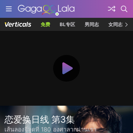
免费
BL专区
男同志
女同志
恋爱换日线 第3集
เส้นลองจิจูดที่ 180 องศาลากผ่านเรา