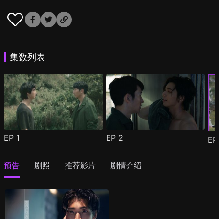
集数列表
EP
1
EP
2
E
预告
剧照
推荐影片
剧情介绍