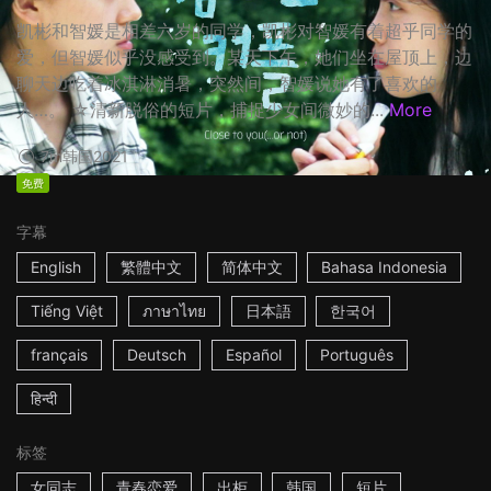
凯彬和智媛是相差六岁的同学，凯彬对智媛有着超乎同学的
爱，但智媛似乎没感受到。某天下午，她们坐在屋顶上，边
聊天边吃着冰淇淋消暑，突然间，智媛说她有了喜欢的
人…。 ☆清新脱俗的短片，捕捉少女间微妙的...
More
7m
韩国
2021
免费
字幕
English
繁體中文
简体中文
Bahasa Indonesia
Tiếng Việt
ภาษาไทย
日本語
한국어
français
Deutsch
Español
Português
हिन्दी
标签
女同志
青春恋爱
出柜
韩国
短片