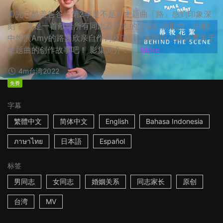
看完《酷盖爸爸》第2季是不是对主题曲「路」感到印象深
刻？ 这是一首献给所有同志及同志的父母们的歌曲，由剧
中饰演Amy的路嘉欣亲自作词及演唱，来听听小路分享关于
主题曲的创作故事吧！ 影集简介： ...
More
4m
台湾
2022
免费
字幕
繁體中文
简体中文
English
Bahasa Indonesia
ภาษาไทย
日本語
Español
标签
男同志
女同志
婚姻关系
同志家长
原创
台湾
MV