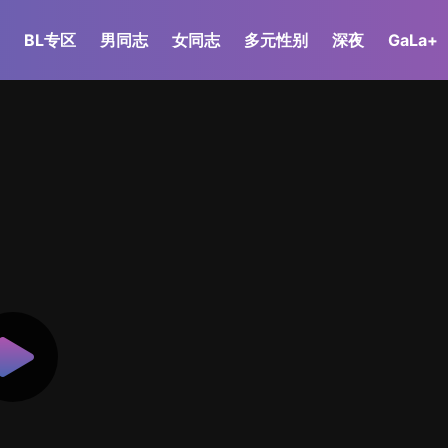
BL专区
男同志
女同志
多元性别
深夜
GaLa+