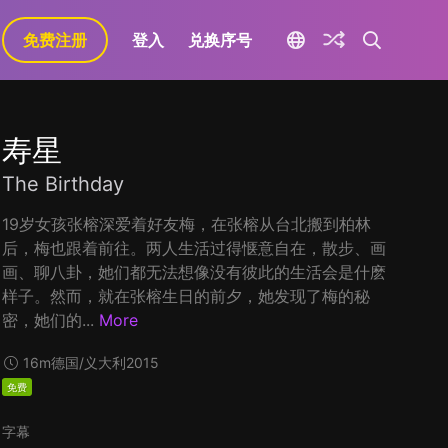
免费注册
登入
兑换序号
寿星
The Birthday
19岁女孩张榕深爱着好友梅，在张榕从台北搬到柏林
后，梅也跟着前往。两人生活过得惬意自在，散步、画
画、聊八卦，她们都无法想像没有彼此的生活会是什麽
样子。然而，就在张榕生日的前夕，她发现了梅的秘
密，她们的...
More
16m
德国/义大利
2015
免费
字幕