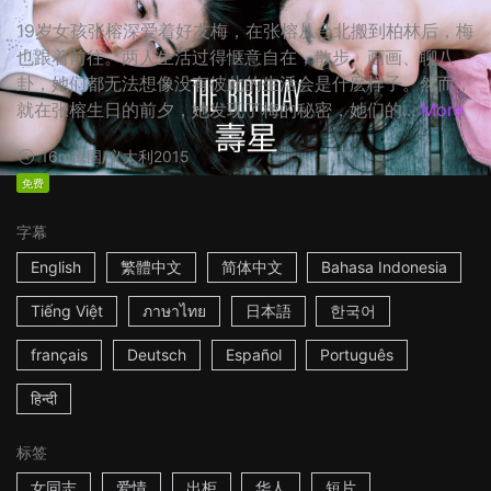
19岁女孩张榕深爱着好友梅，在张榕从台北搬到柏林后，梅
也跟着前往。两人生活过得惬意自在，散步、画画、聊八
卦，她们都无法想像没有彼此的生活会是什麽样子。然而，
就在张榕生日的前夕，她发现了梅的秘密，她们的...
More
16m
德国/义大利
2015
免费
字幕
English
繁體中文
简体中文
Bahasa Indonesia
Tiếng Việt
ภาษาไทย
日本語
한국어
français
Deutsch
Español
Português
हिन्दी
标签
女同志
爱情
出柜
华人
短片