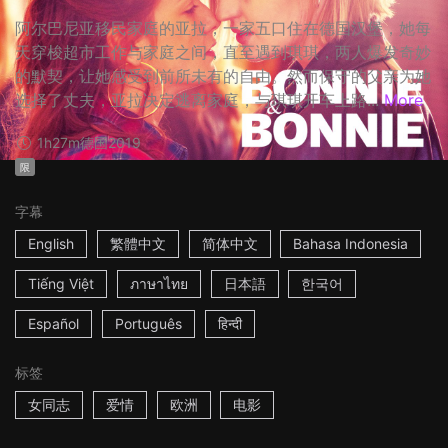
阿尔巴尼亚移民家庭的亚拉，一家五口住在德国汉堡，她每
天穿梭超市工作与家庭之间，直至遇到琪琪，两人爆发奇妙
的默契，让她感受到前所未有的自由。然而保守的父亲为她
选择了丈夫，亚拉决定逃离家庭，与琪琪开车上路...
More
1h27m
德国
2019
限
字幕
English
繁體中文
简体中文
Bahasa Indonesia
Tiếng Việt
ภาษาไทย
日本語
한국어
Español
Português
हिन्दी
标签
女同志
爱情
欧洲
电影