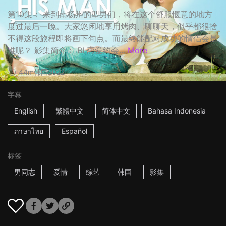
第10集： 来到南杨州的型男们，将在这个舒服惬意的地方
度过最后一晚。大家悠闲地享用烤肉、聊聊天，似乎都很捨
不得这段旅程即将画下句点。而最终能配对成功的情侣会是
谁呢？ 影集简介： BL恋爱约会...
More
44m
韩国
2022
字幕
English
繁體中文
简体中文
Bahasa Indonesia
ภาษาไทย
Español
标签
男同志
爱情
综艺
韩国
影集