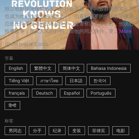
独立电影导演保罗热衷关怀社会议题，不同族群的真实心声
也成为他创作的灵感来源之一。但直到保罗的姪子在菲律宾
总统杜特蒂发动的反毒战争中，被警察误杀身亡后，他决心
投身抗争，加入人民的行列，而他的同志身分，更...
More
2h17m
菲律宾
2020
字幕
English
繁體中文
简体中文
Bahasa Indonesia
Tiếng Việt
ภาษาไทย
日本語
한국어
français
Deutsch
Español
Português
हिन्दी
标签
男同志
分手
纪录
变装
菲律宾
电影