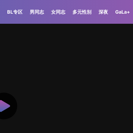
BL专区
男同志
女同志
多元性别
深夜
GaLa+