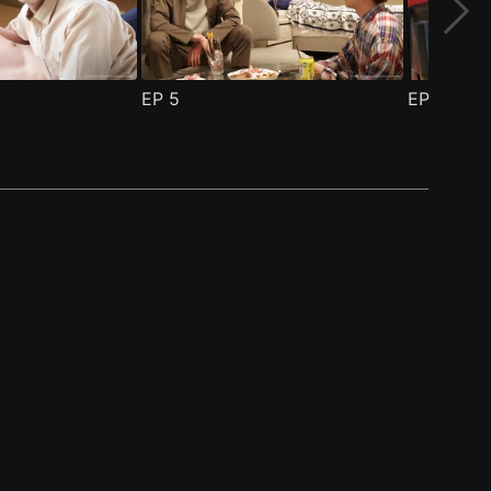
EP
5
EP
6