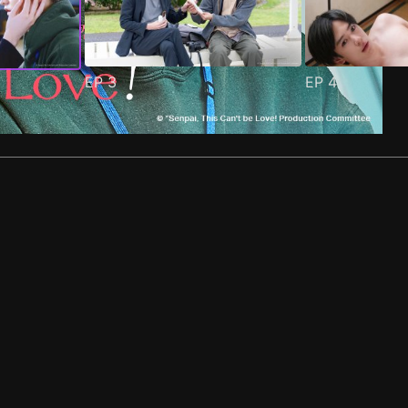
EP
3
EP
4