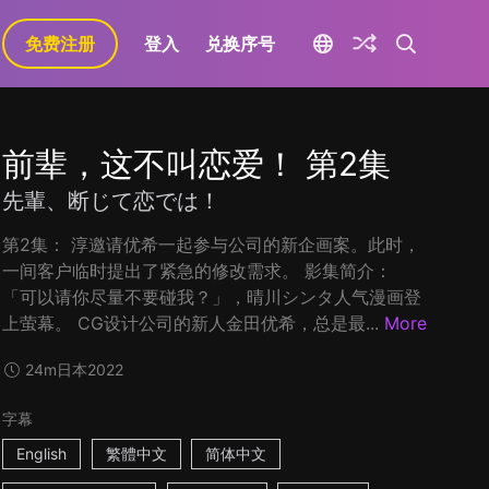
免费注册
登入
兑换序号
前辈，这不叫恋爱！ 第2集
先輩、断じて恋では！
第2集： 淳邀请优希一起参与公司的新企画案。此时，
一间客户临时提出了紧急的修改需求。 影集简介：
「可以请你尽量不要碰我？」，晴川シンタ人气漫画登
上萤幕。 CG设计公司的新人金田优希，总是最...
More
24m
日本
2022
字幕
English
繁體中文
简体中文