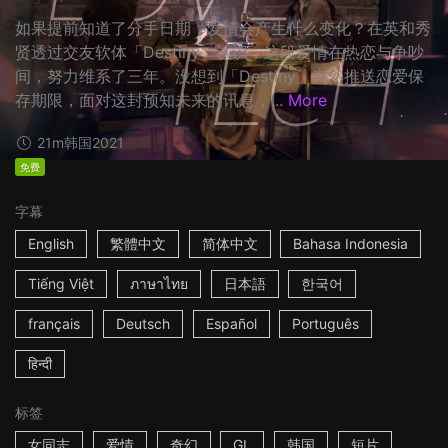
如果提前知道了分手日期，爱情会产生什么变化？在英和秀
贤透过交友软体「Destiny」认识，这段爱情在热恋与争吵
间，努力维系了三年。没想到「Destiny」突然推送恋爱保
存期限，面对这封预知未来的讯息，...
More
21m
韩国
2021
免费
字幕
English
繁體中文
简体中文
Bahasa Indonesia
Tiếng Việt
ภาษาไทย
日本語
한국어
français
Deutsch
Español
Português
हिन्दी
标签
女同志
爱情
奇幻
GL
韩国
短片