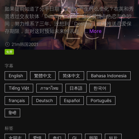
如果提前知道了分手日期，爱情会产生什么变化？在英和秀
贤透过交友软体「Destiny」认识，这段爱情在热恋与争吵
间，努力维系了三年。没想到「Destiny」突然推送恋爱保
存期限，面对这封预知未来的讯息，...
More
21m
韩国
2021
免费
字幕
English
繁體中文
简体中文
Bahasa Indonesia
Tiếng Việt
ภาษาไทย
日本語
한국어
français
Deutsch
Español
Português
हिन्दी
标签
女同志
爱情
奇幻
GL
韩国
短片