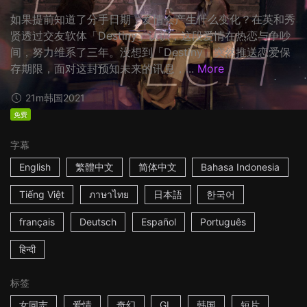
如果提前知道了分手日期，爱情会产生什么变化？在英和秀
贤透过交友软体「Destiny」认识，这段爱情在热恋与争吵
间，努力维系了三年。没想到「Destiny」突然推送恋爱保
存期限，面对这封预知未来的讯息，...
More
21m
韩国
2021
免费
字幕
English
繁體中文
简体中文
Bahasa Indonesia
Tiếng Việt
ภาษาไทย
日本語
한국어
français
Deutsch
Español
Português
हिन्दी
标签
女同志
爱情
奇幻
GL
韩国
短片