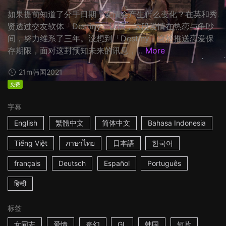
如果提前知道了分手日期，爱情会产生什么变化？在英和秀
贤透过交友软体「Destiny」认识，这段爱情在热恋与争吵
间，努力维系了三年。没想到「Destiny」突然推送恋爱保
存期限，面对这封预知未来的讯息，...
More
21m
韩国
2021
免费
字幕
English
繁體中文
简体中文
Bahasa Indonesia
Tiếng Việt
ภาษาไทย
日本語
한국어
français
Deutsch
Español
Português
हिन्दी
标签
女同志
爱情
奇幻
GL
韩国
短片