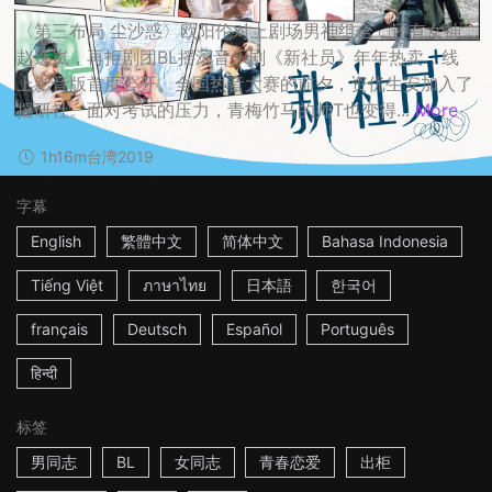
〈第三布局 尘沙惑〉欧阳伦对上剧场男神组合，还有女神
赵逸岚，再拒剧团BL摇滚音乐剧《新社员》年年热卖，线
上影音版首度公开。全国热音大赛的前夕，资优生安加入了
摇研社。面对考试的压力，青梅竹马的帅T也变得...
More
1h16m
台湾
2019
字幕
English
繁體中文
简体中文
Bahasa Indonesia
Tiếng Việt
ภาษาไทย
日本語
한국어
français
Deutsch
Español
Português
हिन्दी
标签
男同志
BL
女同志
青春恋爱
出柜