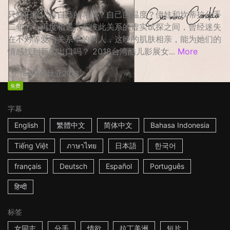
只有旧爱记得自己的习惯？自己的温度？伊娃和坎蒂拉分手
二年后，再度相遇，在彼此关系的虚实试探之间，曾经迷失
在不对等爱情关系中的两人，这晚的肌肤相亲，能为她们的
情感找到新的出口吗？ 2018台湾酷儿影展女...
More
18m
哥伦比亚
2018
免费
字幕
English
繁體中文
简体中文
Bahasa Indonesia
Tiếng Việt
ภาษาไทย
日本語
한국어
français
Deutsch
Español
Português
हिन्दी
标签
女同志
分手
情欲
拉丁美洲
短片