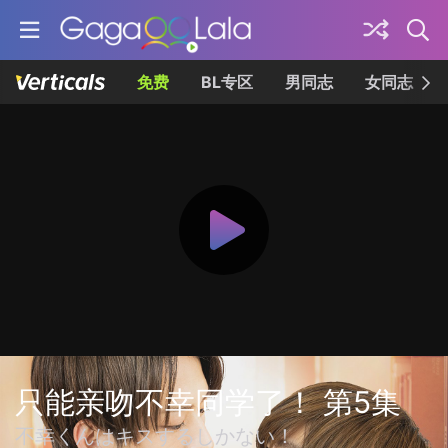
免费
BL专区
男同志
女同志
只能亲吻不幸同学了！ 第5集
不幸くんはキスするしかない！