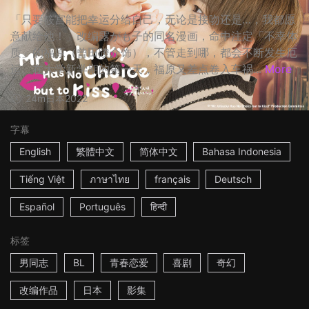
「只要筱宫能把幸运分给自己，无论是接吻还是…，我都愿
意献给他！」改编露がも子的同名漫画，命中注定「不幸体
质」的福原（曾田陵介饰），不管走到哪，都会不断发生厄
运。在大学新学期的第一天，福原又差点卷入车祸...
More
24m
日本
2022
字幕
English
繁體中文
简体中文
Bahasa Indonesia
Tiếng Việt
ภาษาไทย
français
Deutsch
Español
Português
हिन्दी
标签
男同志
BL
青春恋爱
喜剧
奇幻
改编作品
日本
影集