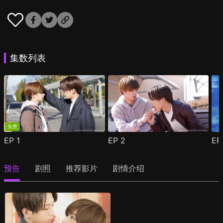
集数列表
免费
EP
1
EP
2
E
预告
剧照
推荐影片
剧情介绍