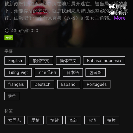
被新政权指控隐瞒叛军所在地后展开逃亡。被当局追捕的当
下，余能存活的方法，就是找到愿意帮助她整容的神秘女孩
莲。由演唱俱佳的余佩真与《返校》剧集女主角韩...
More
43m
台湾
2020
免费
字幕
English
繁體中文
简体中文
Bahasa Indonesia
Tiếng Việt
ภาษาไทย
日本語
한국어
français
Deutsch
Español
Português
हिन्दी
标签
女同志
爱情
情欲
奇幻
台湾
短片