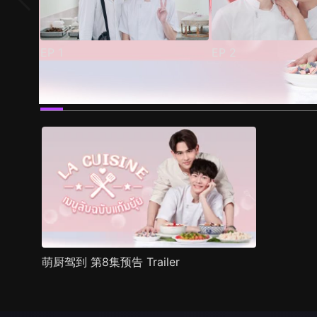
EP
1
EP
2
预告
剧照
推荐影片
剧情介绍
萌厨驾到 第8集预告 Trailer