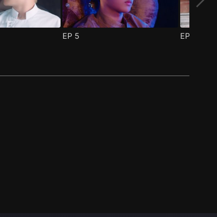
EP
5
EP
6