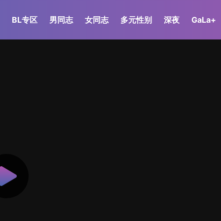
BL专区
男同志
女同志
多元性别
深夜
GaLa+