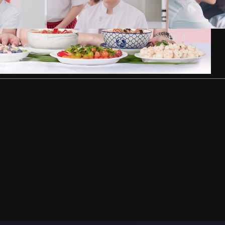
EP
3
EP
4