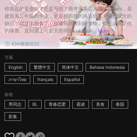
你喜欢的是食物？还是厨师？拥有完美恋人属性的Ram，是
建筑系三年级的学生，更是校园裡的风云校草。但他最大的
缺点，就是太挑食了，能够轻易得到的食物，都无法满足他
的味蕾。直到遇上可爱天然萌的Lukchub...
More
43m
泰国
2022
字幕
English
繁體中文
简体中文
Bahasa Indonesia
ภาษาไทย
français
Español
标签
男同志
BL
青春恋爱
霸凌
美食
泰国
影集