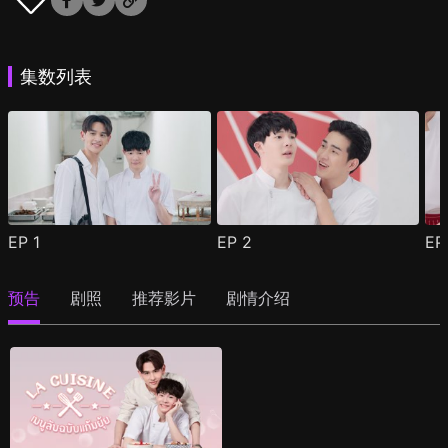
集数列表
EP
1
EP
2
E
预告
剧照
推荐影片
剧情介绍