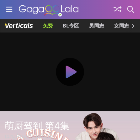
免费
BL专区
男同志
女同志
萌厨驾到 第4集
เมนูลับฉบับแก้มยุ้ย