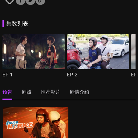
集数列表
EP
1
EP
2
E
预告
剧照
推荐影片
剧情介绍