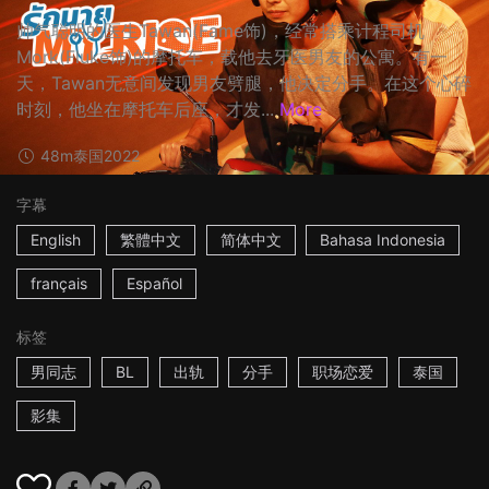
帅气聪明的医生Tawan(Fame饰)，经常搭乘计程司机
Mork(Fluke饰)的摩托车，载他去牙医男友的公寓。有一
天，Tawan无意间发现男友劈腿，他决定分手。在这个心碎
时刻，他坐在摩托车后座，才发...
More
48m
泰国
2022
字幕
English
繁體中文
简体中文
Bahasa Indonesia
français
Español
标签
男同志
BL
出轨
分手
职场恋爱
泰国
影集