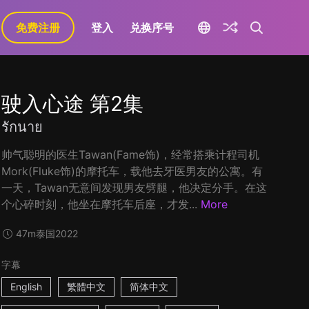
免费注册
登入
兑换序号
驶入心途 第2集
รักนาย
帅气聪明的医生Tawan(Fame饰)，经常搭乘计程司机
Mork(Fluke饰)的摩托车，载他去牙医男友的公寓。有
一天，Tawan无意间发现男友劈腿，他决定分手。在这
个心碎时刻，他坐在摩托车后座，才发...
More
47m
泰国
2022
字幕
English
繁體中文
简体中文