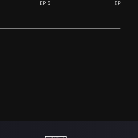
EP
5
EP
6