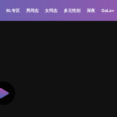
BL专区
男同志
女同志
多元性别
深夜
GaLa+