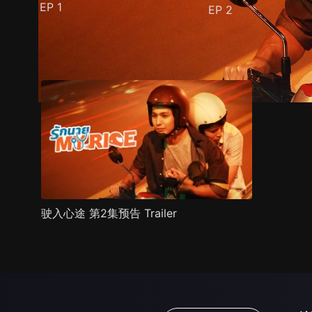
EP
1
EP
2
预告
剧照
推荐影片
剧情介绍
驶入心途 第2集预告 Trailer