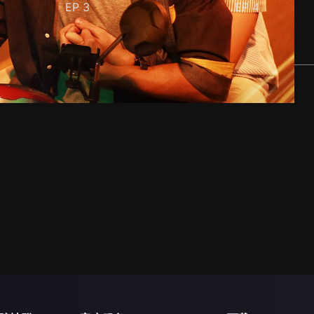
EP
3
EP
4