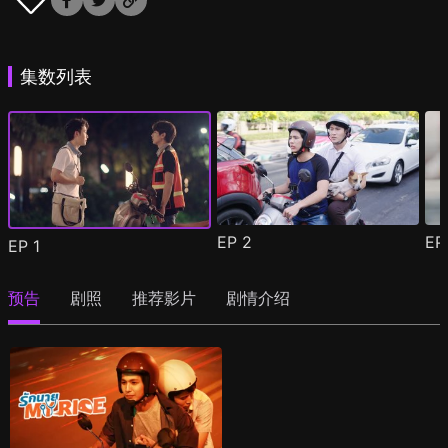
集数列表
EP
2
E
EP
1
预告
剧照
推荐影片
剧情介绍