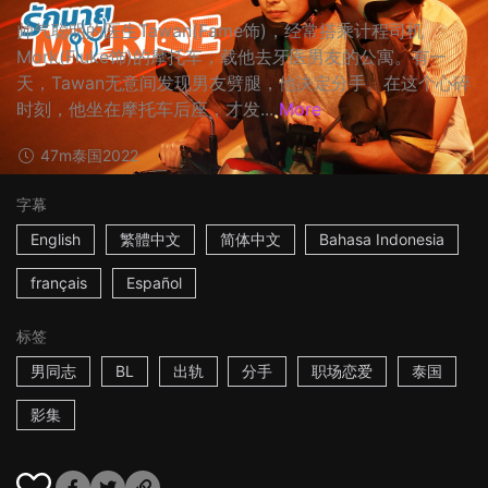
帅气聪明的医生Tawan(Fame饰)，经常搭乘计程司机
Mork(Fluke饰)的摩托车，载他去牙医男友的公寓。有一
天，Tawan无意间发现男友劈腿，他决定分手。在这个心碎
时刻，他坐在摩托车后座，才发...
More
47m
泰国
2022
字幕
English
繁體中文
简体中文
Bahasa Indonesia
français
Español
标签
男同志
BL
出轨
分手
职场恋爱
泰国
影集