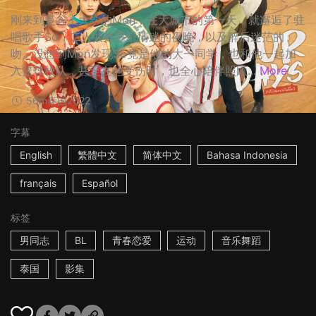
刚来到曼谷上大学的Mon，在大城市的第一天，就邂逅了驻
唱歌手So，二人共处意乱情迷的夜晚，以及醉后迷茫的
吻。没想到Mon发现So竟是他的大一同学，也和他一起加
入篮球校队，甚至在他受伤时，也全心陪伴照顾...
More
56m
泰国
2022
字幕
English
繁體中文
简体中文
Bahasa Indonesia
français
Español
标签
男同志
BL
青春恋爱
运动
音乐舞蹈
泰国
影集