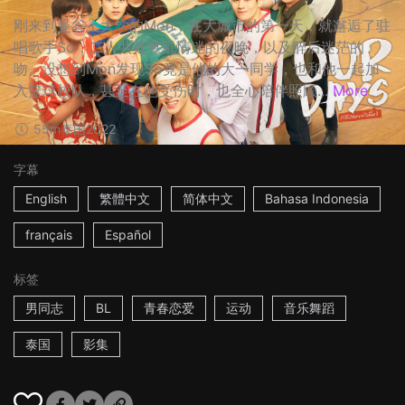
刚来到曼谷上大学的Mon，在大城市的第一天，就邂逅了驻
唱歌手So，二人共处意乱情迷的夜晚，以及醉后迷茫的
吻。没想到Mon发现So竟是他的大一同学，也和他一起加
入篮球校队，甚至在他受伤时，也全心陪伴照顾...
More
55m
泰国
2022
字幕
English
繁體中文
简体中文
Bahasa Indonesia
français
Español
标签
男同志
BL
青春恋爱
运动
音乐舞蹈
泰国
影集