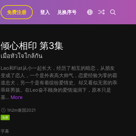
免费注册
登入
兑换序号
倾心相印 第3集
เมื่อหัวใจใกล้กัน
Leo和Fiat从小一起长大，经历了相互的暗恋，从朋友
变成了恋人，一个是外表高大帅气，恋爱经验为零的霸
道忠犬，另一个是有着缤纷爱情史、却又看似无害的乖
乖坏男孩。在Leo奋不顾身的爱情滋润下，原本只是
基...
More
1h2m
泰国
2021
免费
字幕