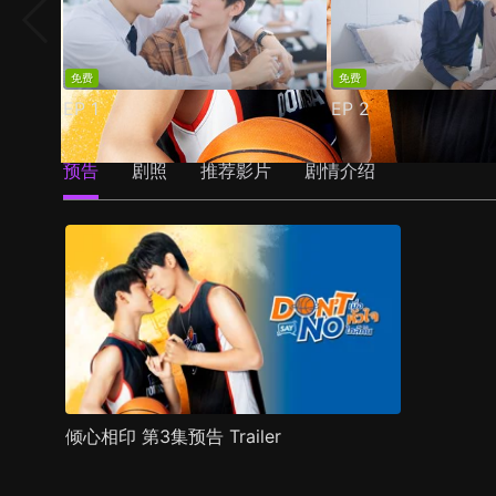
免费
免费
EP
1
EP
2
预告
剧照
推荐影片
剧情介绍
倾心相印 第3集预告 Trailer