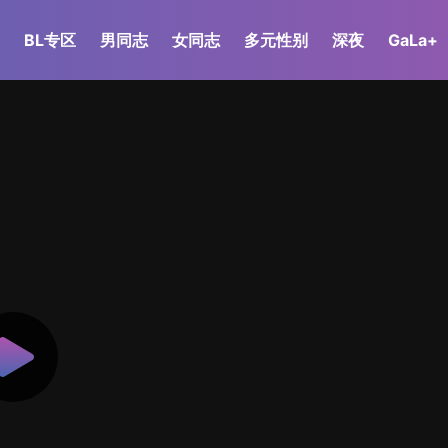
BL专区
男同志
女同志
多元性别
深夜
GaLa+