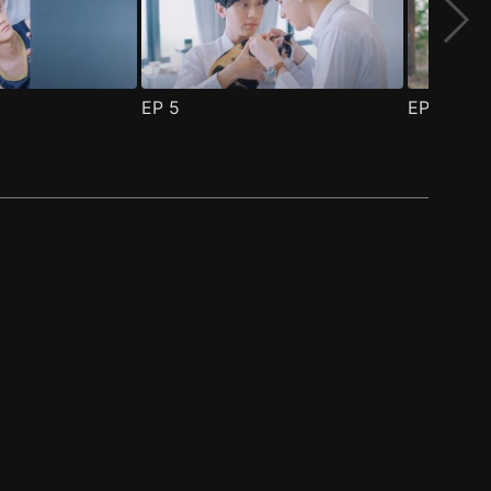
EP
5
EP
6