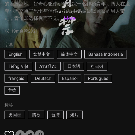
的境外之地，好奇心驱使少年跟踪一名神祕青年，两人在废
弃小屋交换了恐惧与信任。而后少年被疑似警察的男人带
走，青年却选择视而不见。
More
19m
台湾
2021
字幕
English
繁體中文
简体中文
Bahasa Indonesia
Tiếng Việt
ภาษาไทย
日本語
한국어
français
Deutsch
Español
Português
हिन्दी
标签
男同志
情欲
台湾
短片