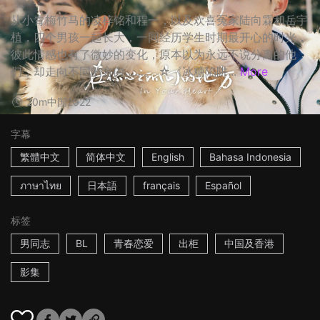
从小青梅竹马的凌梓铭和程一，以及欢喜冤家陆向霖和岳宇
植，四个男孩一起长大，一同经历学生时期最开心的时光，
彼此情感也有了微妙的变化，原本以为永远不说分离的他
们，却走向不同的方向……。 ☆《冰糖陷阱...
More
20m
中国
2022
字幕
繁體中文
简体中文
English
Bahasa Indonesia
ภาษาไทย
日本語
français
Español
标签
男同志
BL
青春恋爱
出柜
中国及香港
影集