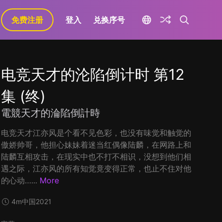
免费注册
登入
兑换序号
电竞天才的沦陷倒计时 第12
集 (终)
電競天才的淪陷倒計時
电竞天才江亦风是个看不见色彩，也没有味觉和触觉的
傲娇帅哥，他担心妹妹着迷当红偶像陆麟，在网路上和
陆麟互相攻击，在现实中也不打不相识，没想到他们相
遇之际，江亦风的所有知觉竟变得正常，也止不住对他
的心动…...
More
4m
中国
2021