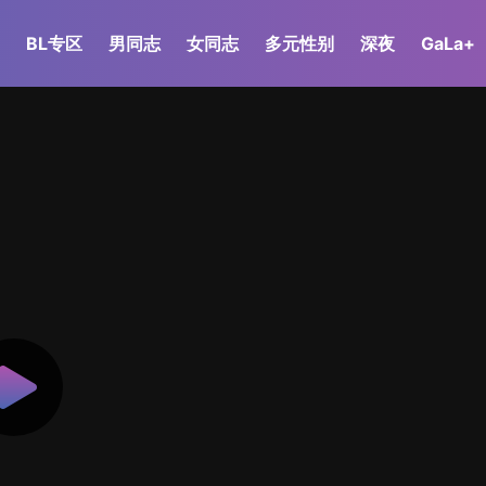
BL专区
男同志
女同志
多元性别
深夜
GaLa+