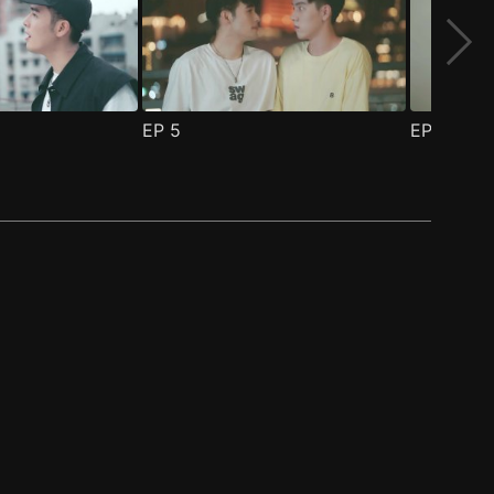
EP
5
EP
6