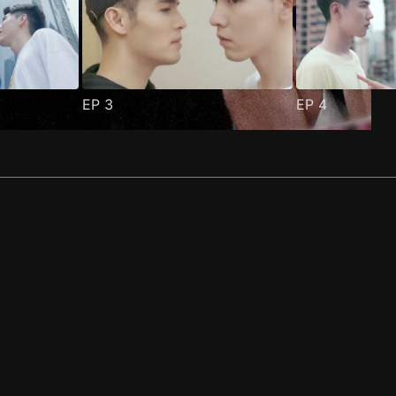
EP
3
EP
4