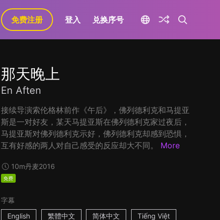
免费注册
登入
兑换序号
那天晚上
En Aften
接续导演索伦格林前作《午后》，佛列德利克和马提亚
斯是一对好友，某天马提亚斯在佛列德利克家过夜后，
马提亚斯对佛列德利克示好，佛列德利克却感到恐惧，
互有好感的两人对自己感受的反应却大不同。
More
10m
丹麦
2016
免费
字幕
English
繁體中文
简体中文
Tiếng Việt