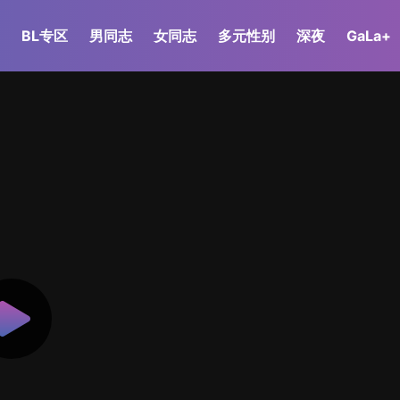
BL专区
男同志
女同志
多元性别
深夜
GaLa+