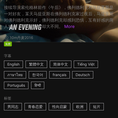
接续导演索伦格林前作《午后》，佛列德利克和马提亚斯是
一对好友，某天马提亚斯在佛列德利克家过夜后，马提亚斯
对佛列德利克示好，佛列德利克却感到恐惧，互有好感的两
人对自己感受的反应却大不同。
More
10m
丹麦
2016
免费
字幕
English
繁體中文
简体中文
Tiếng Việt
ภาษาไทย
한국어
français
Deutsch
Português
हिन्दी
标签
男同志
青春恋爱
性向启蒙
欧洲
短片