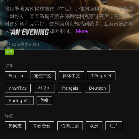
接续导演索伦格林前作《午后》，佛列德利克和马提亚斯是
一对好友，某天马提亚斯在佛列德利克家过夜后，马提亚斯
对佛列德利克示好，佛列德利克却感到恐惧，互有好感的两
人对自己感受的反应却大不同。
More
10m
丹麦
2016
免费
字幕
English
繁體中文
简体中文
Tiếng Việt
ภาษาไทย
한국어
français
Deutsch
Português
हिन्दी
标签
男同志
青春恋爱
性向启蒙
欧洲
短片