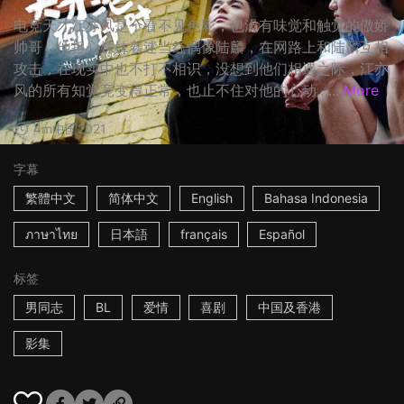
电竞天才江亦风是个看不见色彩，也没有味觉和触觉的傲娇
帅哥，他担心妹妹着迷当红偶像陆麟，在网路上和陆麟互相
攻击，在现实中也不打不相识，没想到他们相遇之际，江亦
风的所有知觉竟变得正常，也止不住对他的心动…...
More
4m
中国
2021
字幕
繁體中文
简体中文
English
Bahasa Indonesia
ภาษาไทย
日本語
français
Español
标签
男同志
BL
爱情
喜剧
中国及香港
影集