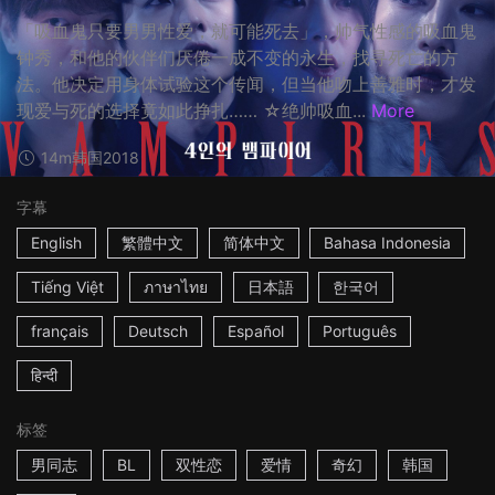
「吸血鬼只要男男性爱，就可能死去」，帅气性感的吸血鬼
钟秀，和他的伙伴们厌倦一成不变的永生，找寻死亡的方
法。他决定用身体试验这个传闻，但当他吻上善雅时，才发
现爱与死的选择竟如此挣扎…… ☆绝帅吸血...
More
14m
韩国
2018
字幕
English
繁體中文
简体中文
Bahasa Indonesia
Tiếng Việt
ภาษาไทย
日本語
한국어
français
Deutsch
Español
Português
हिन्दी
标签
男同志
BL
双性恋
爱情
奇幻
韩国