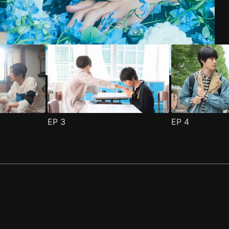
EP
3
EP
4