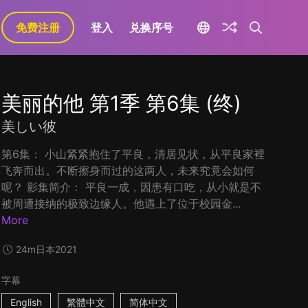
免费注册
登入
兑换序号
美丽的他 第1季 第6集 (终)
美しい彼
第6集： 小山紧紧抱住了平良，清居见状，从平良家裡
飞奔而出。不断擦身而过的这两人，未来究竟会如何
呢？ 影集简介： 平良一成，因患有口吃，从小就是不
被周遭接纳的极致边缘人。他遇上了位于校园金...
More
24m
日本
2021
字幕
English
繁體中文
简体中文