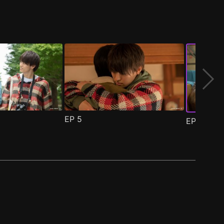
EP
5
EP
6