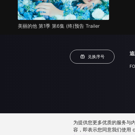
美丽的他 第1季 第6集 (终)预告 Trailer
追
兑换序号
FO
为提供您更多优质的服务与内容
容，即表示您同意我们使用 c