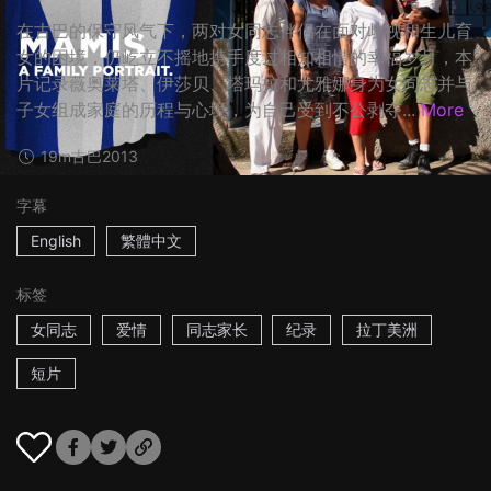
在古巴的保守风气下，两对女同志伴侣在面对歧视和生儿育
女的困境，仍屹立不摇地携手度过相知相惜的幸福岁月，本
片记录薇奥莱塔、伊莎贝、塔玛拉和尤雅娜身为女同志并与
子女组成家庭的历程与心境，为自己受到不公剥夺...
More
19m
古巴
2013
字幕
English
繁體中文
标签
女同志
爱情
同志家长
纪录
拉丁美洲
短片